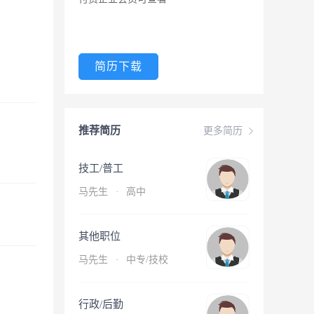
简历下载
推荐简历
更多简历
技工/普工
马先生
·
高中
其他职位
马先生
·
中专/技校
行政/后勤