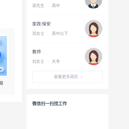
梁先生
·
高中
家政/保安
邓女士
·
高中以下
教师
刘女士
·
大专
查看更多简历
息
微信扫一扫找工作