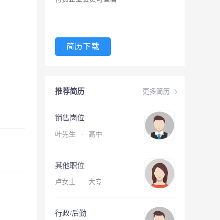
简历下载
推荐简历
更多简历
销售岗位
叶先生
·
高中
其他职位
卢女士
·
大专
行政/后勤