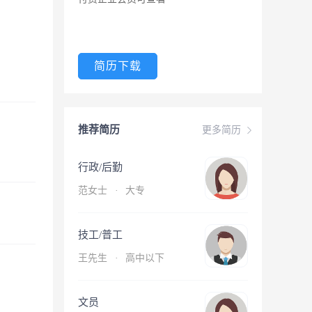
简历下载
推荐简历
更多简历
行政/后勤
范女士
·
大专
技工/普工
王先生
·
高中以下
文员